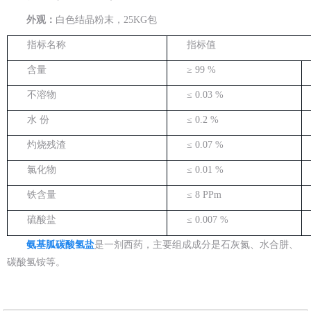
外观：
白色结晶粉末，25KG包
指标名称
指标值
含量
≥ 99 %
不溶物
≤ 0.03 %
水 份
≤ 0.2 %
灼烧残渣
≤ 0.07 %
氯化物
≤ 0.01 %
铁含量
≤ 8 PPm
硫酸盐
≤ 0.007 %
氨基胍碳酸氢盐
是一剂西药，主要组成成分是石灰氮、水合肼、
碳酸氢铵等。