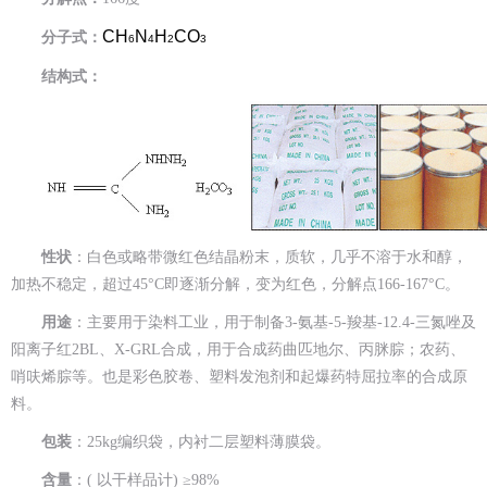
CH
N
H
CO
分子式：
6
4
2
3
结构式：
性状
：白色或略带微红色结晶粉末，质软，几乎不溶于水和醇，
加热不稳定，超过45°C即逐渐分解，变为红色，分解点166-167°C。
用途
：主要用于染料工业，用于制备3-氨基-5-羧基-12.4-三氮唑及
阳离子红2BL、X-GRL合成，用于合成药曲匹地尔、丙脒腙；农药、
哨呋烯腙等。也是彩色胶卷、塑料发泡剂和起爆药特屈拉率的合成原
料。
包装
：25kg编织袋，内衬二层塑料薄膜袋。
含量
：( 以干样品计) ≥98%