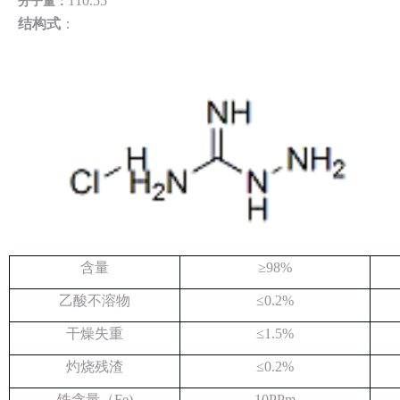
110.55
分子量：
结构式
：
含量
≥98%
乙酸
不溶物
≤0.2%
干燥失重
≤1.5%
灼烧残渣
≤0.2%
铁含量（
Fe)
10PPm