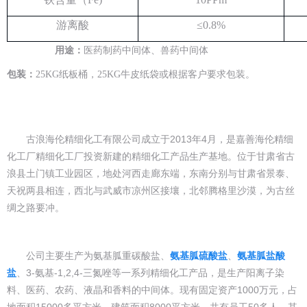
游离酸
≤0.8%
用途：
医药制药
中间体
、兽药
中间体
包装：
25KG
纸板桶
，
25KG
牛皮纸袋
或根据客户要求包装。
古浪海伦精细化工有限公司成立于2013年4月，是嘉善海伦精细
化工厂精细化工厂投资新建的精细化工产品生产基地。位于甘肃省古
浪县土门镇工业园区，地处河西走廊东端，东南分别与甘肃省景泰、
天祝两县相连，西北与武威市凉州区接壤，北邻腾格里沙漠，为古丝
绸之路要冲。
公司主要生产为氨基胍重碳酸盐、
氨基胍硫酸盐
、
氨基胍盐酸
盐
、3-氨基-1,2,4-三氮唑等一系列精细化工产品，是生产阳离子染
料、医药、农药、液晶和香料的中间体。现有固定资产1000万元，占
地面积15000多平方米，建筑面积8000平方米，共有员工50多人，其