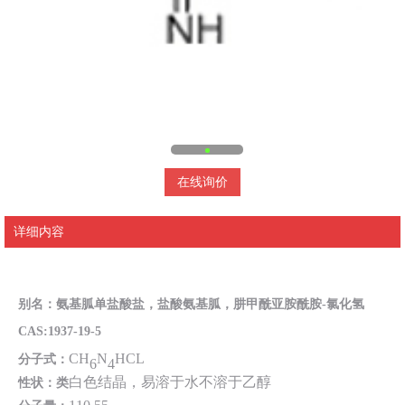
在线询价
详细内容
别名：氨基胍单盐酸盐，盐酸氨基胍，肼甲酰亚胺酰胺
-
氯化氢
CAS:1937-19-5
CH
N
HCL
分子式：
6
4
白色结晶，易溶于水不溶于乙醇
性状：
类